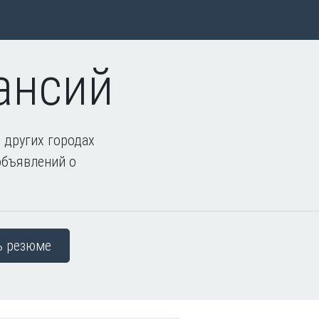
ансий
 других городах
объявлений о
ь резюме