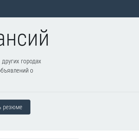
ансий
 других городах
объявлений о
ь резюме