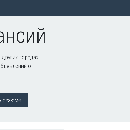
ансий
 других городах
объявлений о
ь резюме