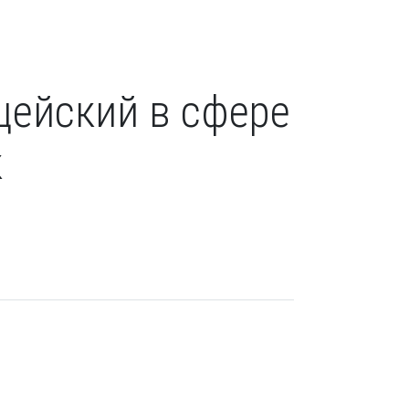
цейский в сфере
к