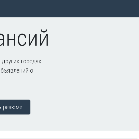
ансий
 других городах
объявлений о
ь резюме