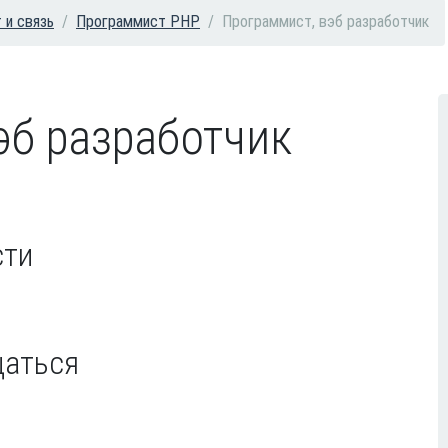
т и связь
Программист PHP
Программист, вэб разработчик
эб разработчик
сти
щаться