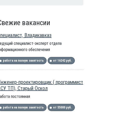
Свежие вакансии
пециалист, Владикавказ
едущий специалист-эксперт отдела
нформационного обеспечения
работа на полную занятость
от 16242 руб.
нженер-проектировщик ( программист
СУ ТП), Старый Оскол
абота постоянная
работа на полную занятость
от 55000 руб.