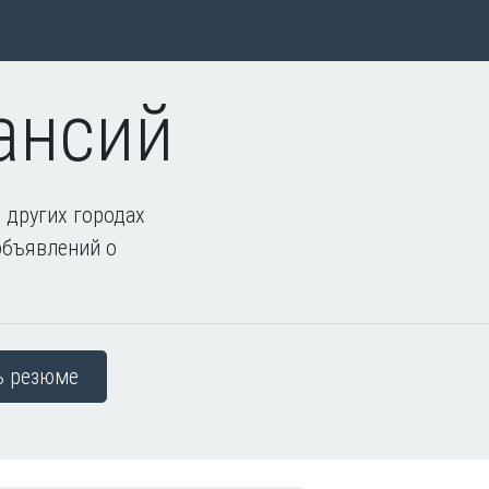
ансий
 других городах
объявлений о
ь резюме