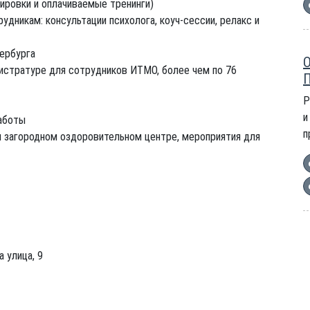
ировки и оплачиваемые тренинги)
удникам: консультации психолога, коуч-сессии, релакс и
ербурга
О
истратуре для сотрудников ИТМО, более чем по 76
П
Р
и
аботы
п
м загородном оздоровительном центре, мероприятия для
 улица, 9