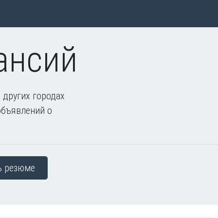
ансий
 других городах
объявлений о
ь резюме