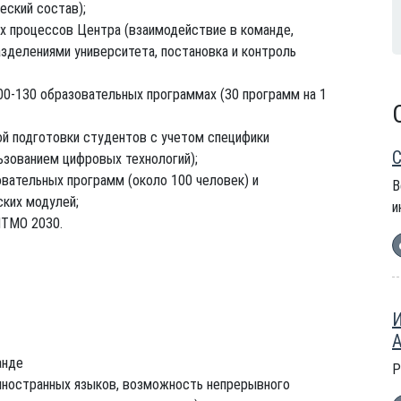
еский состав);
х процессов Центра (взаимодействие в команде,
зделениями университета, постановка и контроль
0-130 образовательных программах (30 программ на 1
й подготовки студентов с учетом специфики
С
льзованием цифровых технологий);
вательных программ (около 100 человек) и
В
ких модулей;
и
ИТМО 2030.
И
А
анде
Р
иностранных языков, возможность непрерывного