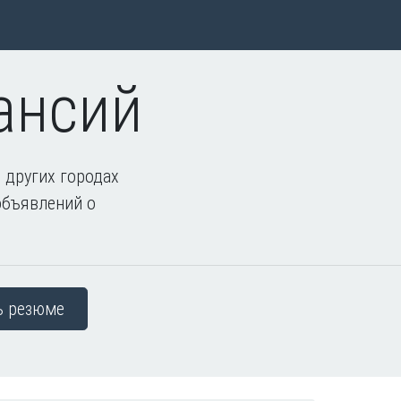
ансий
 других городах
объявлений о
ь резюме