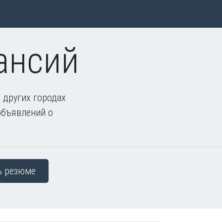
ансий
 других городах
объявлений о
ь резюме