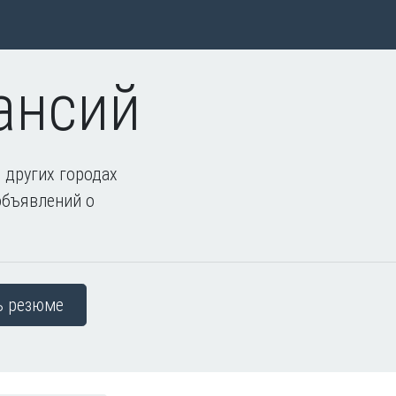
ансий
 других городах
объявлений о
ь резюме