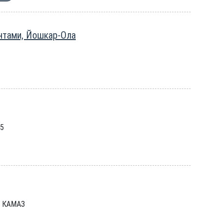
нтами, Йошкар-Ола
75
а КАМАЗ