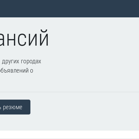
ансий
 других городах
объявлений о
ь резюме