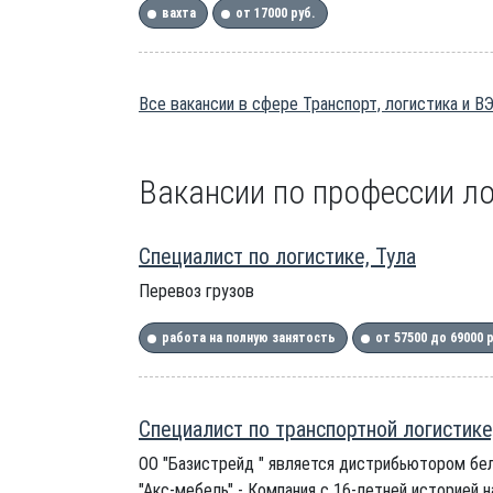
вахта
от 17000 руб.
Все вакансии в сфере Транспорт, логистика и В
Вакансии по профессии ло
Специалист по логистике, Тула
Перевоз грузов
работа на полную занятость
от 57500 до 69000 
Специалист по транспортной логистике
ОО "Базистрейд " является дистрибьютором бел
"Акс-мебель" - Компания с 16-летней историей