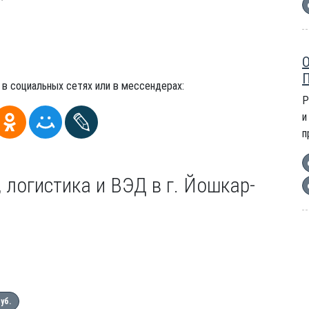
О
П
 в социальных сетях или в мессендерах:
Р
и
п
 логистика и ВЭД в г. Йошкар-
руб.