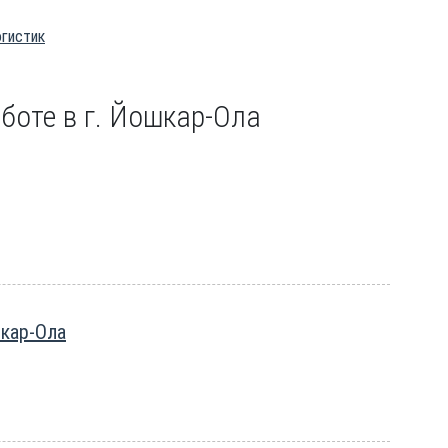
огистик
боте в г. Йошкар-Ола
шкар-Ола