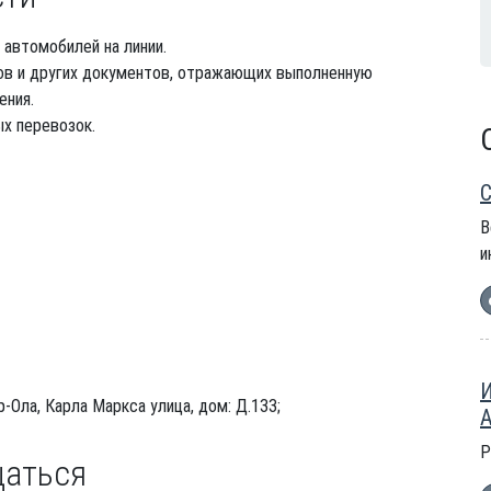
 автомобилей на линии.
тов и других документов, отражающих выполненную
ения.
ых перевозок.
С
В
и
И
-Ола, Карла Маркса улица, дом: Д.133;
А
Р
щаться