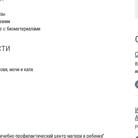
изы
вании
те с биоматериалами
сти
С
В
ви, мочи и кала
и
И
А
Р
ечебно-профилактический центр матери и ребенка"