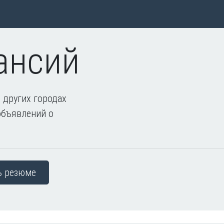
ансий
 других городах
объявлений о
ь резюме