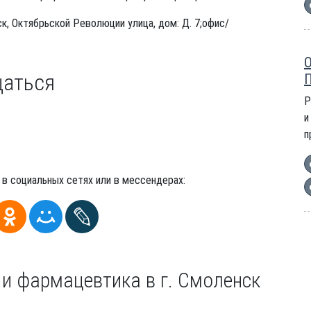
к, Октябрьской Революции улица, дом: Д. 7;офис/
О
щаться
П
Р
и
п
 в социальных сетях или в мессендерах:
и фармацевтика в г. Смоленск